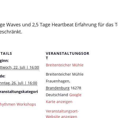
ge Waves und 2,5 Tage Heartbeat Erfahrung für das T
eschränkt.
ETAILS
VERANSTALTUNGSOR
T
ginn:
Breitenteicher Mühle
ttwoch, 22. Juli | 16:00
Breitenteicher Mühle
de:
Frauenhagen
,
nntag, 26. Juli | 16:00
Brandenburg
16278
ranstaltungskategori
Deutschland
Google
Karte anzeigen
hythmen Workshops
Veranstaltungsort-
Website anzeigen